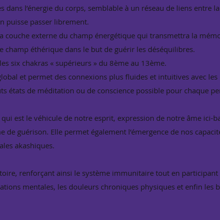
s dans l’énergie du corps, semblable à un réseau de liens entre la
on puisse passer librement.
la couche externe du champ énergétique qui transmettra la mémoi
e champ éthérique dans le but de guérir les déséquilibres.
 les six chakras « supérieurs » du 8ème au 13ème.
global et permet des connexions plus fluides et intuitives avec le
auts états de méditation ou de conscience possible pour chaque 
 qui est le véhicule de notre esprit, expression de notre âme ici-b
rme de guérison. Elle permet également l’émergence de nos capacité
ales akashiques.
atoire, renforçant ainsi le système immunitaire tout en participan
inations mentales, les douleurs chroniques physiques et enfin les 