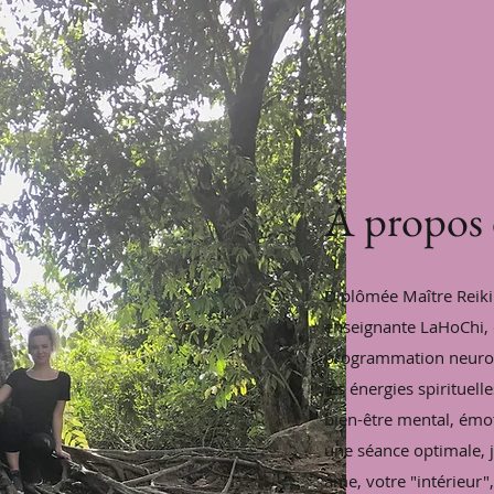
À propos
Diplômée Maître Reiki 
enseignante LaHoChi, c
programmation neuro-l
les énergies spirituell
bien-être mental, émo
une séance optimale, 
âme, votre "intérieur"