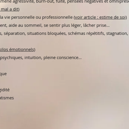
 amène agressivité, burn-out, fuite, pensées négatives et omniprés
e mal a dit
)
 la vie personnelle ou professionnelle
(voir article : estime de soi)
nt, aide au sommeil, se sentir plus léger, lâcher prise…
s, séparation, situations bloquées, schémas répétitifs, stagnation,
: kilos émotionnels)
 psychiques, intuition, pleine conscience…
ique
gidité
atismes