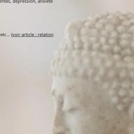
entes, dépression, anxiété
 etc… (
voir article : relation