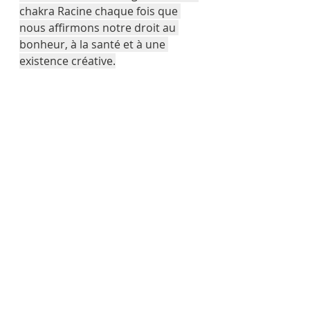
chakra Racine chaque fois que 
nous affirmons notre droit au 
bonheur, à la santé et à une 
existence créative.
Le chakra racine peut être 
également débloqué avec d'autres 
techniques de soins
 (réflexologie 
plantaire, le yoga, la médiation...)
.
LES CARACTÉRISTIQUES
Glande : surrénales
Fonction : survie
Organes : anus, rectum, 
vessie, reins, colonne 
vertébrale, nez, système 
immunitaire et lymphatique, 